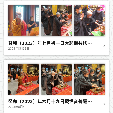
癸卯（2023）年七月初一日大悲懺共修法
會圓滿
2023年8月17日
癸卯（2023）年六月十九日觀世音菩薩成
道日法會
2023年8月5日