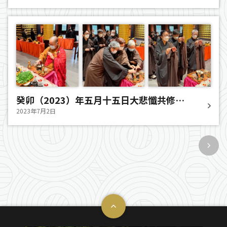
癸卯（2023）年五月十五日大悲懺共修法
會
2023年7月2日