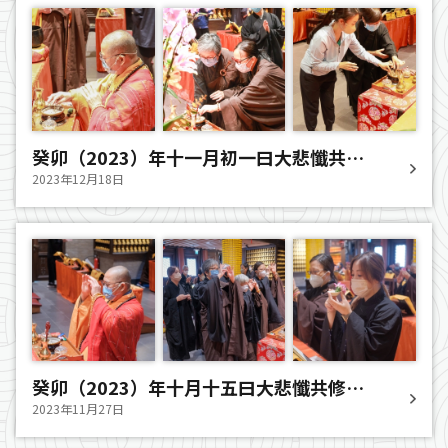
癸卯（2023）年十一月初一曰大悲懺共修
法會圓滿
2023年12月18日
癸卯（2023）年十月十五曰大悲懺共修法
會圓滿
2023年11月27日