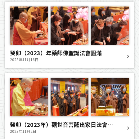
癸卯（2023）年藥師佛聖誕法會圓滿
2023年11月16日
癸卯（2023年）觀世音菩薩出家日法會圓
滿
2023年11月2日