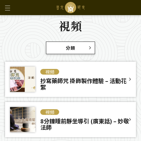
視頻
分類
視頻
抄寫藥師咒 掛飾製作體驗 – 活動花
絮
視頻
8分鐘睡前靜坐導引 (廣東話) – 妙敬
法師