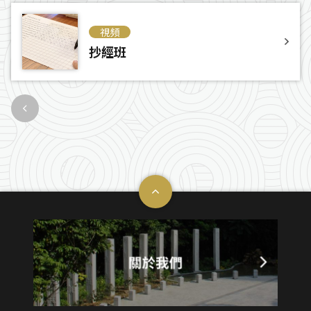
視頻
抄經班